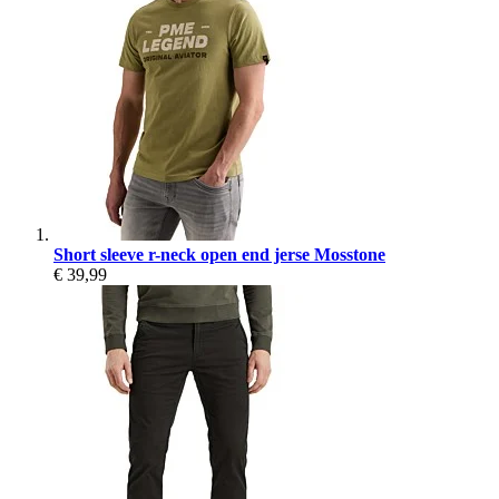
Short sleeve r-neck open end jerse Mosstone
€ 39,99