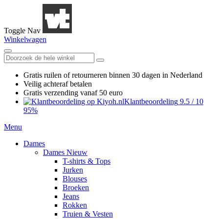
Toggle Nav
Winkelwagen
Gratis ruilen
of retourneren
binnen 30 dagen in Nederland
Veilig achteraf betalen
Gratis verzending
vanaf 50 euro
Klantbeoordeling
9.5
/
10
95%
Menu
Dames
Dames Nieuw
T-shirts & Tops
Jurken
Blouses
Broeken
Jeans
Rokken
Truien & Vesten