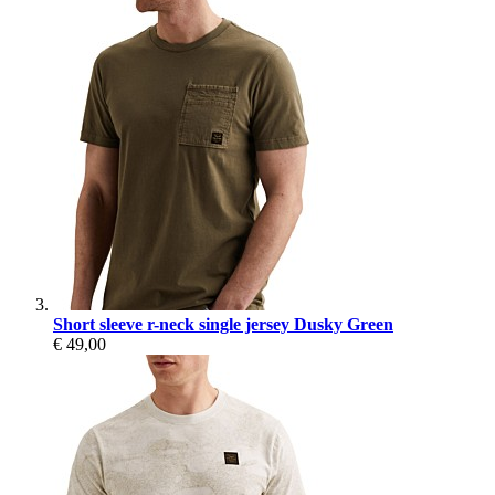
Short sleeve r-neck single jersey Dusky Green
€ 49,00