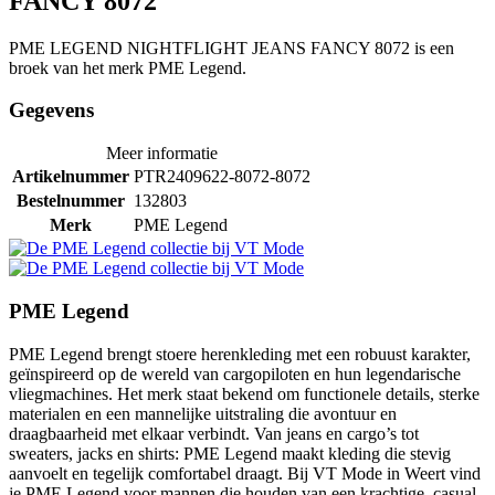
FANCY 8072
PME LEGEND NIGHTFLIGHT JEANS FANCY 8072 is een
broek van het merk PME Legend.
Gegevens
Meer informatie
Artikelnummer
PTR2409622-8072-8072
Bestelnummer
132803
Merk
PME Legend
PME Legend
PME Legend brengt stoere herenkleding met een robuust karakter,
geïnspireerd op de wereld van cargopiloten en hun legendarische
vliegmachines. Het merk staat bekend om functionele details, sterke
materialen en een mannelijke uitstraling die avontuur en
draagbaarheid met elkaar verbindt. Van jeans en cargo’s tot
sweaters, jacks en shirts: PME Legend maakt kleding die stevig
aanvoelt en tegelijk comfortabel draagt. Bij VT Mode in Weert vind
je PME Legend voor mannen die houden van een krachtige, casual