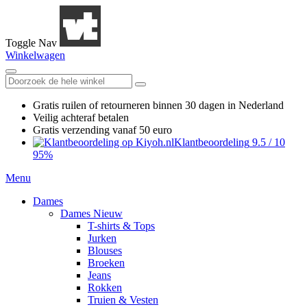
Toggle Nav
Winkelwagen
Gratis ruilen
of retourneren
binnen 30 dagen in Nederland
Veilig achteraf betalen
Gratis verzending
vanaf 50 euro
Klantbeoordeling
9.5
/
10
95%
Menu
Dames
Dames Nieuw
T-shirts & Tops
Jurken
Blouses
Broeken
Jeans
Rokken
Truien & Vesten