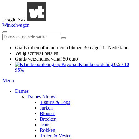
Toggle Nav
Winkelwagen
Gratis ruilen
of retourneren
binnen 30 dagen in Nederland
Veilig achteraf betalen
Gratis verzending
vanaf 50 euro
Klantbeoordeling
9.5
/
10
95%
Menu
Dames
Dames Nieuw
T-shirts & Tops
Jurken
Blouses
Broeken
Jeans
Rokken
Truien & Vesten