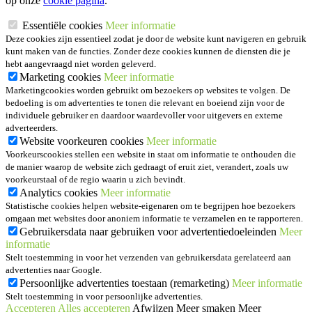
op onze
cookie pagina
.
Essentiële cookies
Meer informatie
Deze cookies zijn essentieel zodat je door de website kunt navigeren en gebruik
kunt maken van de functies. Zonder deze cookies kunnen de diensten die je
hebt aangevraagd niet worden geleverd.
Marketing cookies
Meer informatie
Marketingcookies worden gebruikt om bezoekers op websites te volgen. De
bedoeling is om advertenties te tonen die relevant en boeiend zijn voor de
individuele gebruiker en daardoor waardevoller voor uitgevers en externe
adverteerders.
Website voorkeuren cookies
Meer informatie
Voorkeurscookies stellen een website in staat om informatie te onthouden die
de manier waarop de website zich gedraagt of eruit ziet, verandert, zoals uw
voorkeurstaal of de regio waarin u zich bevindt.
Analytics cookies
Meer informatie
Statistische cookies helpen website-eigenaren om te begrijpen hoe bezoekers
omgaan met websites door anoniem informatie te verzamelen en te rapporteren.
Gebruikersdata naar gebruiken voor advertentiedoeleinden
Meer
informatie
Stelt toestemming in voor het verzenden van gebruikersdata gerelateerd aan
advertenties naar Google.
Persoonlijke advertenties toestaan (remarketing)
Meer informatie
Stelt toestemming in voor persoonlijke advertenties.
Accepteren
Alles accepteren
Afwijzen
Meer smaken
Meer