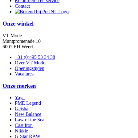
Retourneren en service
Contact
Onze winkel
VT Mode
Muntpromenade 10
6001 EH Weert
+31 (0)495 53 34 38
Over VT Mode
Openingstijden
Vacatures
Onze merken
Yaya
PME Legend
Geisha
New Balance
Law of the Sea
Cast Iron
Nikkie
G-Star RAW