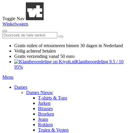
Toggle Nav
Winkelwagen
Gratis ruilen
of retourneren
binnen 30 dagen in Nederland
Veilig achteraf betalen
Gratis verzending
vanaf 50 euro
Klantbeoordeling
9.5
/
10
95%
Menu
Dames
Dames Nieuw
T-shirts & Tops
Jurken
Blouses
Broeken
Jeans
Rokken
Truien & Vesten