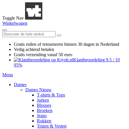
Toggle Nav
Winkelwagen
Gratis ruilen
of retourneren
binnen 30 dagen in Nederland
Veilig achteraf betalen
Gratis verzending
vanaf 50 euro
Klantbeoordeling
9.5
/
10
95%
Menu
Dames
Dames Nieuw
T-shirts & Tops
Jurken
Blouses
Broeken
Jeans
Rokken
Truien & Vesten