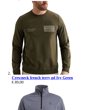
Crewneck french terry gd Ivy Green
€ 89,00