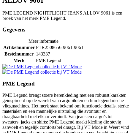
ALLOV 9061
PME LEGEND NIGHTFLIGHT JEANS ALLOV 9061 is een
broek van het merk PME Legend.
Gegevens
Meer informatie
Artikelnummer
PTR2508656-9061-9061
Bestelnummer
143337
Merk
PME Legend
PME Legend
PME Legend brengt stoere herenkleding met een robuust karakter,
geïnspireerd op de wereld van cargopiloten en hun legendarische
vliegmachines. Het merk staat bekend om functionele details, sterke
materialen en een mannelijke uitstraling die avontuur en
draagbaarheid met elkaar verbindt. Van jeans en cargo’s tot
sweaters, jacks en shirts: PME Legend maakt kleding die stevig
aanvoelt en tegelijk comfortabel draagt. Bij VT Mode in Weert vind
je PME Legend voor mannen die houden van een krachtige, casual