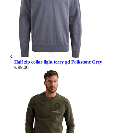
Half zip collar light terry gd Folkstone Grey
€ 99,00