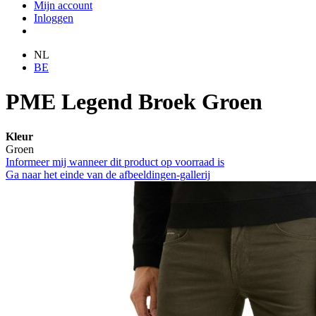
Mijn account
Inloggen
NL
BE
PME Legend Broek Groen
Kleur
Groen
Informeer mij wanneer dit product op voorraad is
Ga naar het einde van de afbeeldingen-gallerij