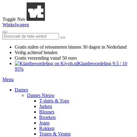
Toggle Nav
Winkelwagen
Gratis ruilen
of retourneren
binnen 30 dagen in Nederland
Veilig achteraf betalen
Gratis verzending
vanaf 50 euro
Klantbeoordeling
9.5
/
10
95%
Menu
Dames
Dames Nieuw
T-shirts & Tops
Jurken
Blouses
Broeken
Jeans
Rokken
Truien & Vesten