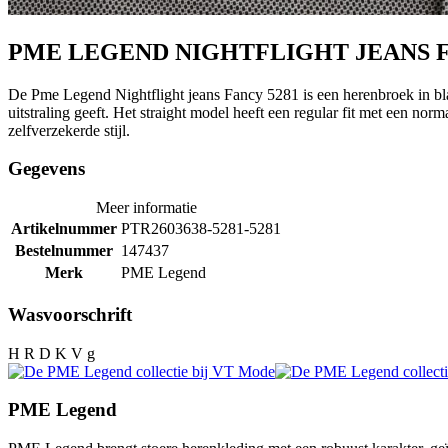
PME LEGEND NIGHTFLIGHT JEANS F
De Pme Legend Nightflight jeans Fancy 5281 is een herenbroek in blau
uitstraling geeft. Het straight model heeft een regular fit met een no
zelfverzekerde stijl.
Gegevens
Meer informatie
Artikelnummer
PTR2603638-5281-5281
Bestelnummer
147437
Merk
PME Legend
Wasvoorschrift
H R D K V g
PME Legend