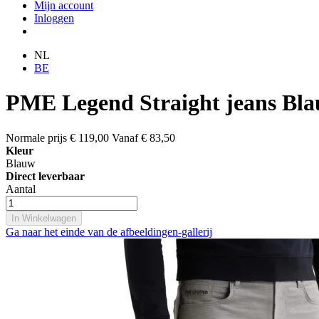
Mijn account
Inloggen
NL
BE
PME Legend Straight jeans Bl
Normale prijs
€ 119,00
Vanaf
€ 83,50
Kleur
Blauw
Direct leverbaar
Aantal
In Winkelwagen
Ga naar het einde van de afbeeldingen-gallerij