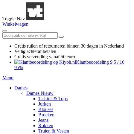
Toggle Nav
Winkelwagen
Gratis ruilen
of retourneren
binnen 30 dagen in Nederland
Veilig achteraf betalen
Gratis verzending
vanaf 50 euro
Klantbeoordeling
9.5
/
10
95%
Menu
Dames
Dames Nieuw
T-shirts & Tops
Jurken
Blouses
Broeken
Jeans
Rokken
Truien & Vesten