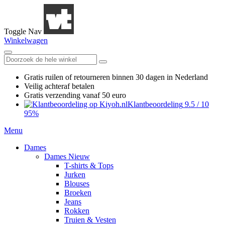
Toggle Nav
Winkelwagen
Gratis ruilen
of retourneren
binnen 30 dagen in Nederland
Veilig achteraf betalen
Gratis verzending
vanaf 50 euro
Klantbeoordeling
9.5
/
10
95%
Menu
Dames
Dames Nieuw
T-shirts & Tops
Jurken
Blouses
Broeken
Jeans
Rokken
Truien & Vesten