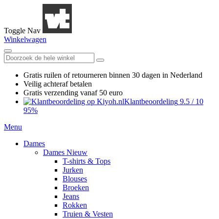
Toggle Nav
Winkelwagen
Gratis ruilen
of retourneren
binnen 30 dagen in Nederland
Veilig achteraf betalen
Gratis verzending
vanaf 50 euro
Klantbeoordeling
9.5
/
10
95%
Menu
Dames
Dames Nieuw
T-shirts & Tops
Jurken
Blouses
Broeken
Jeans
Rokken
Truien & Vesten