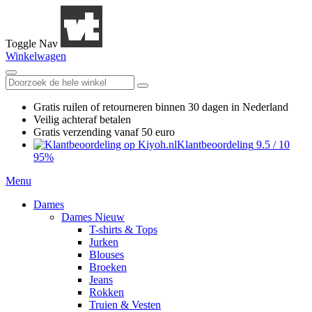
Toggle Nav
Winkelwagen
Gratis ruilen
of retourneren
binnen 30 dagen in Nederland
Veilig achteraf betalen
Gratis verzending
vanaf 50 euro
Klantbeoordeling
9.5
/
10
95%
Menu
Dames
Dames Nieuw
T-shirts & Tops
Jurken
Blouses
Broeken
Jeans
Rokken
Truien & Vesten