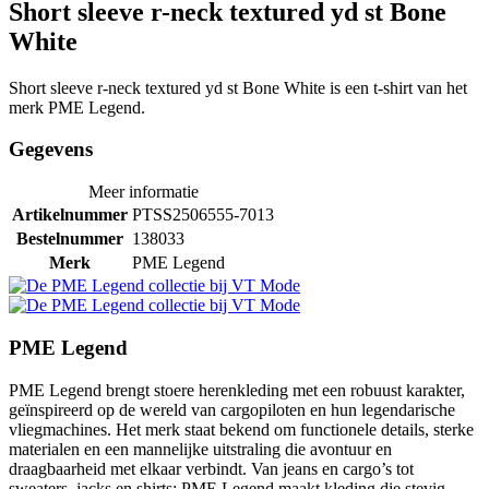
Short sleeve r-neck textured yd st Bone
White
Short sleeve r-neck textured yd st Bone White is een t-shirt van het
merk PME Legend.
Gegevens
Meer informatie
Artikelnummer
PTSS2506555-7013
Bestelnummer
138033
Merk
PME Legend
PME Legend
PME Legend brengt stoere herenkleding met een robuust karakter,
geïnspireerd op de wereld van cargopiloten en hun legendarische
vliegmachines. Het merk staat bekend om functionele details, sterke
materialen en een mannelijke uitstraling die avontuur en
draagbaarheid met elkaar verbindt. Van jeans en cargo’s tot
sweaters, jacks en shirts: PME Legend maakt kleding die stevig