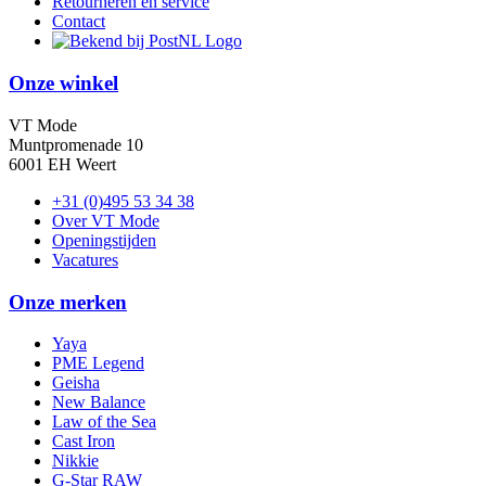
Retourneren en service
Contact
Onze winkel
VT Mode
Muntpromenade 10
6001 EH Weert
+31 (0)495 53 34 38
Over VT Mode
Openingstijden
Vacatures
Onze merken
Yaya
PME Legend
Geisha
New Balance
Law of the Sea
Cast Iron
Nikkie
G-Star RAW