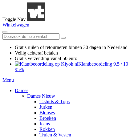
Toggle Nav
Winkelwagen
Gratis ruilen
of retourneren
binnen 30 dagen in Nederland
Veilig achteraf betalen
Gratis verzending
vanaf 50 euro
Klantbeoordeling
9.5
/
10
95%
Menu
Dames
Dames Nieuw
T-shirts & Tops
Jurken
Blouses
Broeken
Jeans
Rokken
Truien & Vesten