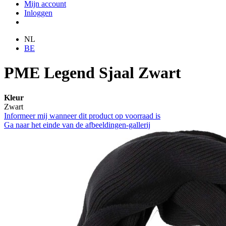
Mijn account
Inloggen
NL
BE
PME Legend Sjaal Zwart
Kleur
Zwart
Informeer mij wanneer dit product op voorraad is
Ga naar het einde van de afbeeldingen-gallerij