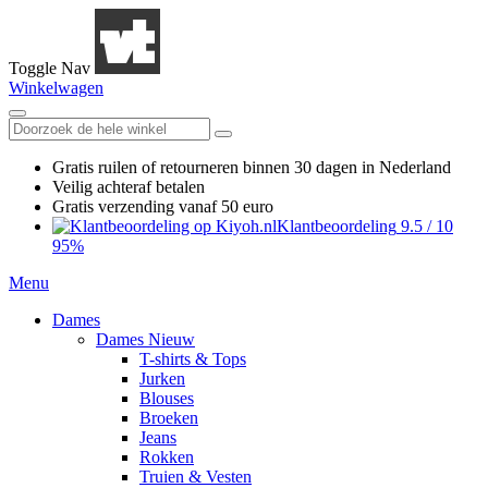
Toggle Nav
Winkelwagen
Gratis ruilen
of retourneren
binnen 30 dagen in Nederland
Veilig achteraf betalen
Gratis verzending
vanaf 50 euro
Klantbeoordeling
9.5
/
10
95%
Menu
Dames
Dames Nieuw
T-shirts & Tops
Jurken
Blouses
Broeken
Jeans
Rokken
Truien & Vesten