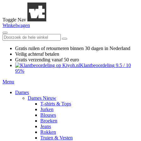
Toggle Nav
Winkelwagen
Gratis ruilen
of retourneren
binnen 30 dagen in Nederland
Veilig achteraf betalen
Gratis verzending
vanaf 50 euro
Klantbeoordeling
9.5
/
10
95%
Menu
Dames
Dames Nieuw
T-shirts & Tops
Jurken
Blouses
Broeken
Jeans
Rokken
Truien & Vesten