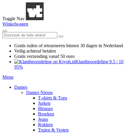
Toggle Nav
Winkelwagen
Gratis ruilen
of retourneren
binnen 30 dagen in Nederland
Veilig achteraf betalen
Gratis verzending
vanaf 50 euro
Klantbeoordeling
9.5
/
10
95%
Menu
Dames
Dames Nieuw
T-shirts & Tops
Jurken
Blouses
Broeken
Jeans
Rokken
Truien & Vesten