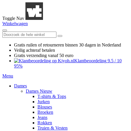
Toggle Nav
Winkelwagen
Gratis ruilen
of retourneren
binnen 30 dagen in Nederland
Veilig achteraf betalen
Gratis verzending
vanaf 50 euro
Klantbeoordeling
9.5
/
10
95%
Menu
Dames
Dames Nieuw
T-shirts & Tops
Jurken
Blouses
Broeken
Jeans
Rokken
Truien & Vesten