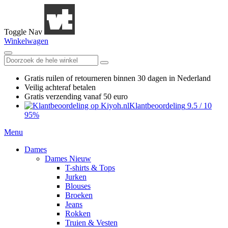
Toggle Nav
Winkelwagen
Gratis ruilen
of retourneren
binnen 30 dagen in Nederland
Veilig achteraf betalen
Gratis verzending
vanaf 50 euro
Klantbeoordeling
9.5
/
10
95%
Menu
Dames
Dames Nieuw
T-shirts & Tops
Jurken
Blouses
Broeken
Jeans
Rokken
Truien & Vesten