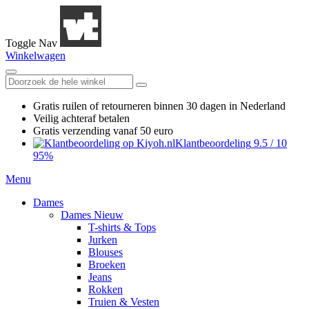
Toggle Nav
Winkelwagen
Gratis ruilen
of retourneren
binnen 30 dagen in Nederland
Veilig achteraf betalen
Gratis verzending
vanaf 50 euro
Klantbeoordeling
9.5
/
10
95%
Menu
Dames
Dames Nieuw
T-shirts & Tops
Jurken
Blouses
Broeken
Jeans
Rokken
Truien & Vesten