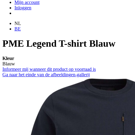
Mijn account
Inloggen
NL
BE
PME Legend T-shirt Blauw
Kleur
Blauw
Informeer mij wanneer dit product op voorraad is
Ga naar het einde van de afbeeldingen-gallerij