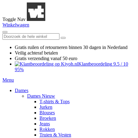
Toggle Nav
Winkelwagen
Gratis ruilen
of retourneren
binnen 30 dagen in Nederland
Veilig achteraf betalen
Gratis verzending
vanaf 50 euro
Klantbeoordeling
9.5
/
10
95%
Menu
Dames
Dames Nieuw
T-shirts & Tops
Jurken
Blouses
Broeken
Jeans
Rokken
Truien & Vesten