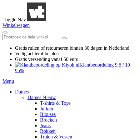
Toggle Nav
Winkelwagen
Gratis ruilen
of retourneren
binnen 30 dagen in Nederland
Veilig achteraf betalen
Gratis verzending
vanaf 50 euro
Klantbeoordeling
9.5
/
10
95%
Menu
Dames
Dames Nieuw
T-shirts & Tops
Jurken
Blouses
Broeken
Jeans
Rokken
Truien & Vesten