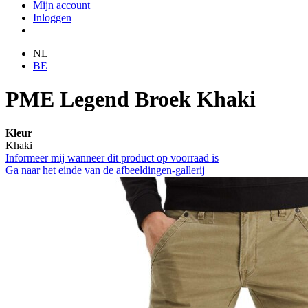
Mijn account
Inloggen
NL
BE
PME Legend Broek Khaki
Kleur
Khaki
Informeer mij wanneer dit product op voorraad is
Ga naar het einde van de afbeeldingen-gallerij