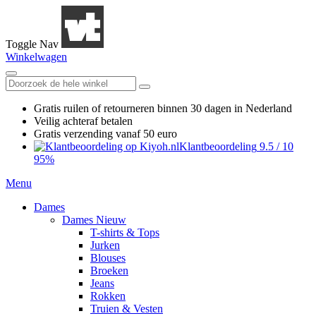
Toggle Nav
Winkelwagen
Gratis ruilen
of retourneren
binnen 30 dagen in Nederland
Veilig achteraf betalen
Gratis verzending
vanaf 50 euro
Klantbeoordeling
9.5
/
10
95%
Menu
Dames
Dames Nieuw
T-shirts & Tops
Jurken
Blouses
Broeken
Jeans
Rokken
Truien & Vesten