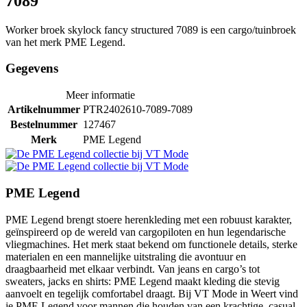
7089
Worker broek skylock fancy structured 7089 is een cargo/tuinbroek
van het merk PME Legend.
Gegevens
Meer informatie
Artikelnummer
PTR2402610-7089-7089
Bestelnummer
127467
Merk
PME Legend
PME Legend
PME Legend brengt stoere herenkleding met een robuust karakter,
geïnspireerd op de wereld van cargopiloten en hun legendarische
vliegmachines. Het merk staat bekend om functionele details, sterke
materialen en een mannelijke uitstraling die avontuur en
draagbaarheid met elkaar verbindt. Van jeans en cargo’s tot
sweaters, jacks en shirts: PME Legend maakt kleding die stevig
aanvoelt en tegelijk comfortabel draagt. Bij VT Mode in Weert vind
je PME Legend voor mannen die houden van een krachtige, casual