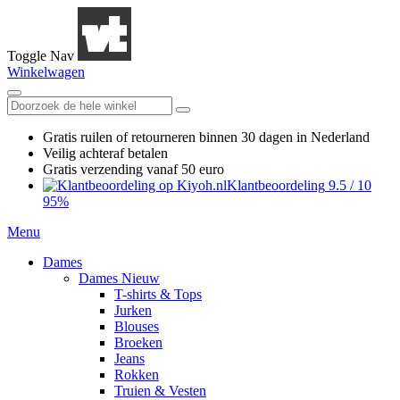
Toggle Nav
Winkelwagen
Gratis ruilen
of retourneren
binnen 30 dagen in Nederland
Veilig achteraf betalen
Gratis verzending
vanaf 50 euro
Klantbeoordeling
9.5
/
10
95%
Menu
Dames
Dames Nieuw
T-shirts & Tops
Jurken
Blouses
Broeken
Jeans
Rokken
Truien & Vesten