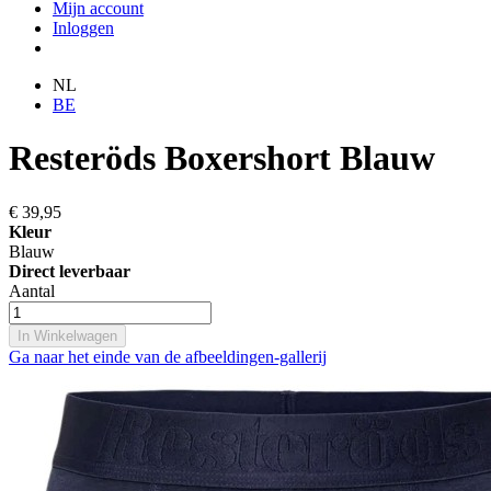
Mijn account
Inloggen
NL
BE
Resteröds Boxershort Blauw
€ 39,95
Kleur
Blauw
Direct leverbaar
Aantal
In Winkelwagen
Ga naar het einde van de afbeeldingen-gallerij