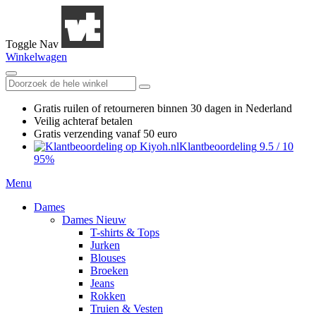
Toggle Nav
Winkelwagen
Gratis ruilen
of retourneren
binnen 30 dagen in Nederland
Veilig achteraf betalen
Gratis verzending
vanaf 50 euro
Klantbeoordeling
9.5
/
10
95%
Menu
Dames
Dames Nieuw
T-shirts & Tops
Jurken
Blouses
Broeken
Jeans
Rokken
Truien & Vesten