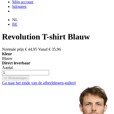
Mijn account
Inloggen
NL
BE
Revolution T-shirt Blauw
Normale prijs
€ 44,95
Vanaf
€ 35,96
Kleur
Blauw
Direct leverbaar
Aantal
In Winkelwagen
Ga naar het einde van de afbeeldingen-gallerij