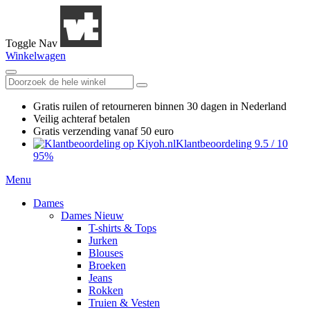
Toggle Nav
Winkelwagen
Gratis ruilen
of retourneren
binnen 30 dagen in Nederland
Veilig achteraf betalen
Gratis verzending
vanaf 50 euro
Klantbeoordeling
9.5
/
10
95%
Menu
Dames
Dames Nieuw
T-shirts & Tops
Jurken
Blouses
Broeken
Jeans
Rokken
Truien & Vesten