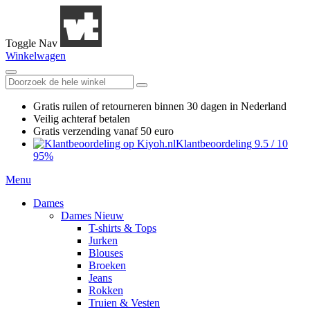
Toggle Nav
Winkelwagen
Gratis ruilen
of retourneren
binnen 30 dagen in Nederland
Veilig achteraf betalen
Gratis verzending
vanaf 50 euro
Klantbeoordeling
9.5
/
10
95%
Menu
Dames
Dames Nieuw
T-shirts & Tops
Jurken
Blouses
Broeken
Jeans
Rokken
Truien & Vesten