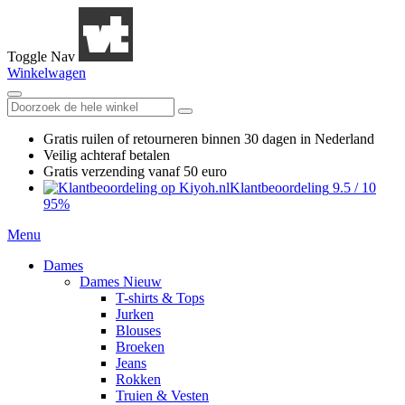
Toggle Nav
Winkelwagen
Gratis ruilen
of retourneren
binnen 30 dagen in Nederland
Veilig achteraf betalen
Gratis verzending
vanaf 50 euro
Klantbeoordeling
9.5
/
10
95%
Menu
Dames
Dames Nieuw
T-shirts & Tops
Jurken
Blouses
Broeken
Jeans
Rokken
Truien & Vesten