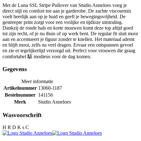
Met de Luna SSL Stripe Pullover van Studio Anneloes voeg je
direct stijl en comfort toe aan je garderobe. De zachte viscosemix
voelt heerlijk aan op je huid en geeft je bewegingsvrijheid. De
gestreepte print zorgt voor een vrolijke en tijdloze uitstraling.
Dankzij de ronde hals en korte mouwen komt deze top altijd goed
tot zijn recht, of je nu thuis of op werk bent. De regular fit sluit mooi
aan en accentueert je figuur zonder te knellen. Het materiaal ademt
en blijft mooi, zelfs na veel dragen. Ervaar een ontspannen gevoel
en zie er tegelijkertijd verzorgd uit. Perfect voor vrouwen die graag
comfortabel 駭 modieus voor de dag komen.
Gegevens
Meer informatie
Artikelnummer
13060-1187
Bestelnummer
141156
Merk
Studio Anneloes
Wasvoorschrift
H R D K s C