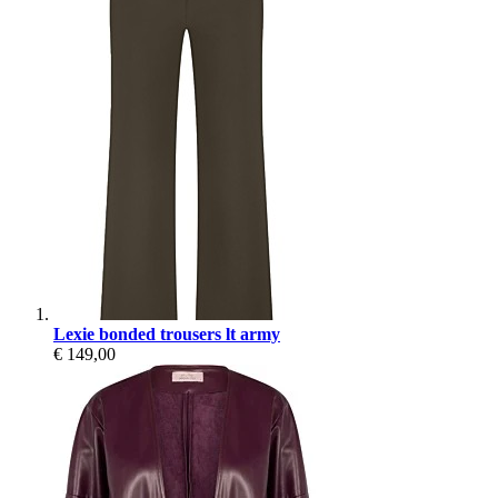
Lexie bonded trousers lt army
€ 149,00