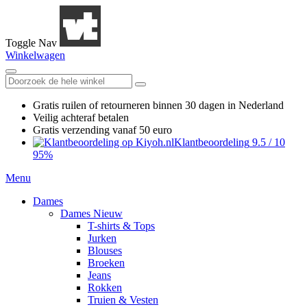
Toggle Nav
Winkelwagen
Gratis ruilen
of retourneren
binnen 30 dagen in Nederland
Veilig achteraf betalen
Gratis verzending
vanaf 50 euro
Klantbeoordeling
9.5
/
10
95%
Menu
Dames
Dames Nieuw
T-shirts & Tops
Jurken
Blouses
Broeken
Jeans
Rokken
Truien & Vesten