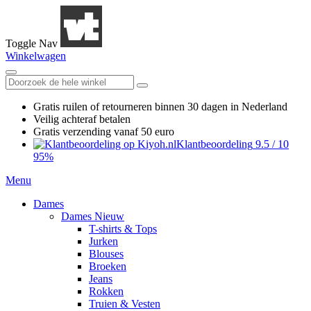
Toggle Nav
Winkelwagen
Gratis ruilen
of retourneren
binnen 30 dagen in Nederland
Veilig achteraf betalen
Gratis verzending
vanaf 50 euro
Klantbeoordeling
9.5
/
10
95%
Menu
Dames
Dames Nieuw
T-shirts & Tops
Jurken
Blouses
Broeken
Jeans
Rokken
Truien & Vesten