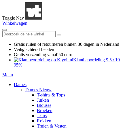
Toggle Nav
Winkelwagen
Gratis ruilen
of retourneren
binnen 30 dagen in Nederland
Veilig achteraf betalen
Gratis verzending
vanaf 50 euro
Klantbeoordeling
9.5
/
10
95%
Menu
Dames
Dames Nieuw
T-shirts & Tops
Jurken
Blouses
Broeken
Jeans
Rokken
Truien & Vesten