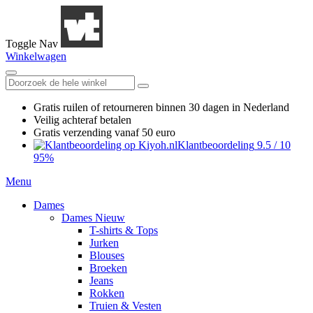
Toggle Nav
Winkelwagen
Gratis ruilen
of retourneren
binnen 30 dagen in Nederland
Veilig achteraf betalen
Gratis verzending
vanaf 50 euro
Klantbeoordeling
9.5
/
10
95%
Menu
Dames
Dames Nieuw
T-shirts & Tops
Jurken
Blouses
Broeken
Jeans
Rokken
Truien & Vesten