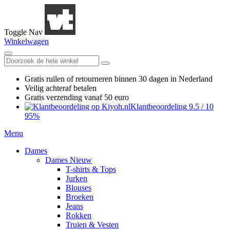
Toggle Nav
Winkelwagen
Gratis ruilen
of retourneren
binnen 30 dagen in Nederland
Veilig achteraf betalen
Gratis verzending
vanaf 50 euro
Klantbeoordeling
9.5
/
10
95%
Menu
Dames
Dames Nieuw
T-shirts & Tops
Jurken
Blouses
Broeken
Jeans
Rokken
Truien & Vesten