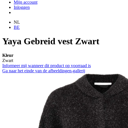
Mijn account
Inloggen
NL
BE
Yaya Gebreid vest Zwart
Kleur
Zwart
Informeer mij wanneer dit product op voorraad is
Ga naar het einde van de afbeeldingen-gallerij