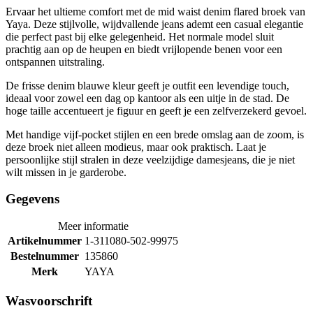
Ervaar het ultieme comfort met de mid waist denim flared broek van
Yaya. Deze stijlvolle, wijdvallende jeans ademt een casual elegantie
die perfect past bij elke gelegenheid. Het normale model sluit
prachtig aan op de heupen en biedt vrijlopende benen voor een
ontspannen uitstraling.
De frisse denim blauwe kleur geeft je outfit een levendige touch,
ideaal voor zowel een dag op kantoor als een uitje in de stad. De
hoge taille accentueert je figuur en geeft je een zelfverzekerd gevoel.
Met handige vijf-pocket stijlen en een brede omslag aan de zoom, is
deze broek niet alleen modieus, maar ook praktisch. Laat je
persoonlijke stijl stralen in deze veelzijdige damesjeans, die je niet
wilt missen in je garderobe.
Gegevens
Meer informatie
Artikelnummer
1-311080-502-99975
Bestelnummer
135860
Merk
YAYA
Wasvoorschrift