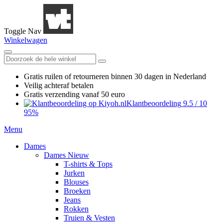
Toggle Nav
Winkelwagen
Gratis ruilen
of retourneren
binnen 30 dagen in Nederland
Veilig achteraf betalen
Gratis verzending
vanaf 50 euro
Klantbeoordeling
9.5
/
10
95%
Menu
Dames
Dames Nieuw
T-shirts & Tops
Jurken
Blouses
Broeken
Jeans
Rokken
Truien & Vesten