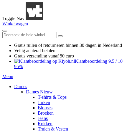
Toggle Nav
Winkelwagen
Gratis ruilen
of retourneren
binnen 30 dagen in Nederland
Veilig achteraf betalen
Gratis verzending
vanaf 50 euro
Klantbeoordeling
9.5
/
10
95%
Menu
Dames
Dames Nieuw
T-shirts & Tops
Jurken
Blouses
Broeken
Jeans
Rokken
Truien & Vesten