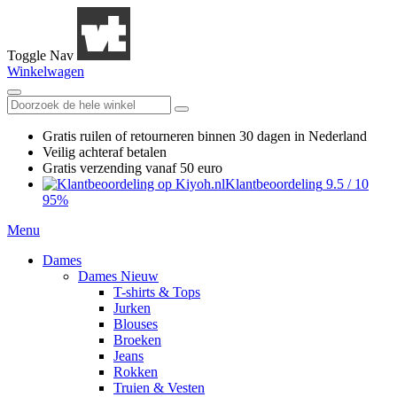
Toggle Nav
Winkelwagen
Gratis ruilen
of retourneren
binnen 30 dagen in Nederland
Veilig achteraf betalen
Gratis verzending
vanaf 50 euro
Klantbeoordeling
9.5
/
10
95%
Menu
Dames
Dames Nieuw
T-shirts & Tops
Jurken
Blouses
Broeken
Jeans
Rokken
Truien & Vesten