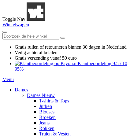
Toggle Nav
Winkelwagen
Gratis ruilen
of retourneren
binnen 30 dagen in Nederland
Veilig achteraf betalen
Gratis verzending
vanaf 50 euro
Klantbeoordeling
9.5
/
10
95%
Menu
Dames
Dames Nieuw
T-shirts & Tops
Jurken
Blouses
Broeken
Jeans
Rokken
Truien & Vesten