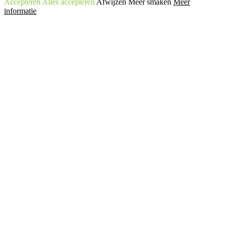
Accepteren
Alles accepteren
Afwijzen
Meer smaken
Meer
informatie