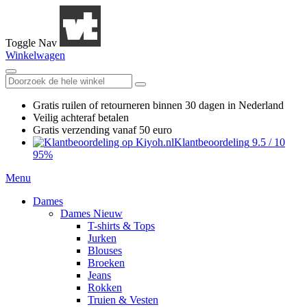
Toggle Nav
Winkelwagen
Gratis ruilen
of retourneren
binnen 30 dagen in Nederland
Veilig achteraf betalen
Gratis verzending
vanaf 50 euro
Klantbeoordeling
9.5
/
10
95%
Menu
Dames
Dames Nieuw
T-shirts & Tops
Jurken
Blouses
Broeken
Jeans
Rokken
Truien & Vesten