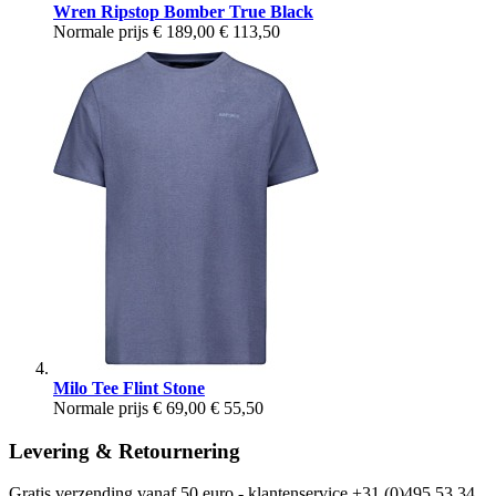
Wren Ripstop Bomber True Black
Normale prijs
€ 189,00
€ 113,50
Milo Tee Flint Stone
Normale prijs
€ 69,00
€ 55,50
Levering & Retournering
Gratis verzending vanaf 50 euro - klantenservice +31 (0)495 53 34