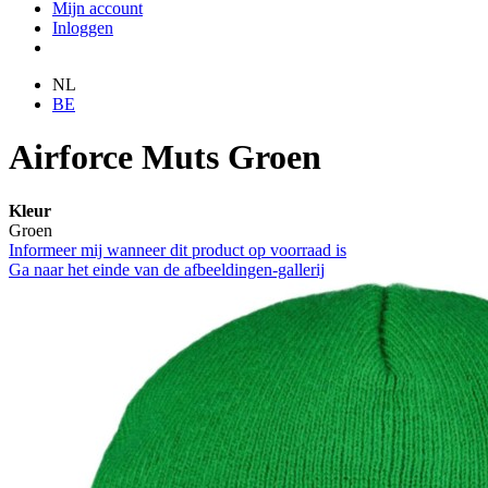
Mijn account
Inloggen
NL
BE
Airforce Muts Groen
Kleur
Groen
Informeer mij wanneer dit product op voorraad is
Ga naar het einde van de afbeeldingen-gallerij