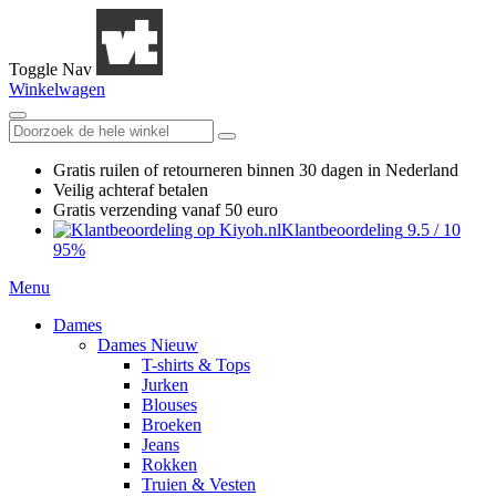
Toggle Nav
Winkelwagen
Gratis ruilen
of retourneren
binnen 30 dagen in Nederland
Veilig achteraf betalen
Gratis verzending
vanaf 50 euro
Klantbeoordeling
9.5
/
10
95%
Menu
Dames
Dames Nieuw
T-shirts & Tops
Jurken
Blouses
Broeken
Jeans
Rokken
Truien & Vesten