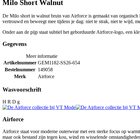
Milo Short Walnut
De Milo short in walnut bruin van Airforce is gemaakt van organisch 
vertrouwd en beweegt mee tijdens je dag: niet te strak, niet te wijd, met
Onder aan de pijp staat subtiel het geborduurde Airforce-logo, een kle
Gegevens
Meer informatie
Artikelnummer
GEM1182-SS26-654
Bestelnummer
149058
Merk
Airforce
Wasvoorschrift
H R D g
Airforce
Airforce staat voor moderne outerwear met een sterke focus op warmte
maar ook bestand zijn tegen kou, wind en wisselende omstandigheden. V