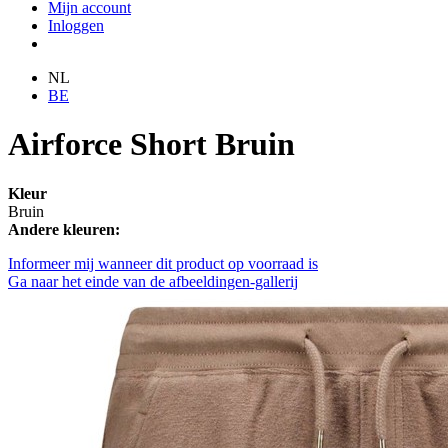
Mijn account
Inloggen
NL
BE
Airforce Short Bruin
Kleur
Bruin
Andere kleuren:
Informeer mij wanneer dit product op voorraad is
Ga naar het einde van de afbeeldingen-gallerij