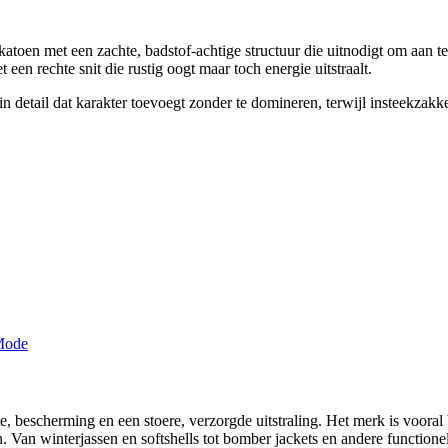
katoen met een zachte, badstof-achtige structuur die uitnodigt om aan t
 een rechte snit die rustig oogt maar toch energie uitstraalt.
in detail dat karakter toevoegt zonder te domineren, terwijl insteekzak
, bescherming en een stoere, verzorgde uitstraling. Het merk is voora
an winterjassen en softshells tot bomber jackets en andere functionele