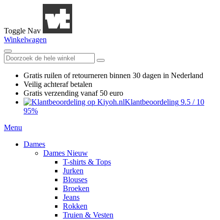
Toggle Nav
Winkelwagen
Gratis ruilen
of retourneren
binnen 30 dagen in Nederland
Veilig achteraf betalen
Gratis verzending
vanaf 50 euro
Klantbeoordeling
9.5
/
10
95%
Menu
Dames
Dames Nieuw
T-shirts & Tops
Jurken
Blouses
Broeken
Jeans
Rokken
Truien & Vesten