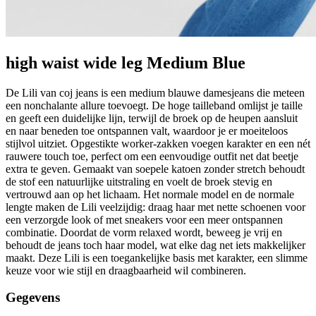
high waist wide leg Medium Blue
De Lili van coj jeans is een medium blauwe damesjeans die meteen
een nonchalante allure toevoegt. De hoge tailleband omlijst je taille
en geeft een duidelijke lijn, terwijl de broek op de heupen aansluit
en naar beneden toe ontspannen valt, waardoor je er moeiteloos
stijlvol uitziet. Opgestikte worker-zakken voegen karakter en een nét
rauwere touch toe, perfect om een eenvoudige outfit net dat beetje
extra te geven. Gemaakt van soepele katoen zonder stretch behoudt
de stof een natuurlijke uitstraling en voelt de broek stevig en
vertrouwd aan op het lichaam. Het normale model en de normale
lengte maken de Lili veelzijdig: draag haar met nette schoenen voor
een verzorgde look of met sneakers voor een meer ontspannen
combinatie. Doordat de vorm relaxed wordt, beweeg je vrij en
behoudt de jeans toch haar model, wat elke dag net iets makkelijker
maakt. Deze Lili is een toegankelijke basis met karakter, een slimme
keuze voor wie stijl en draagbaarheid wil combineren.
Gegevens