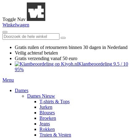
Toggle Nav
Winkelwagen
Gratis ruilen
of retourneren
binnen 30 dagen in Nederland
Veilig achteraf betalen
Gratis verzending
vanaf 50 euro
Klantbeoordeling
9.5
/
10
95%
Menu
Dames
Dames Nieuw
T-shirts & Tops
Jurken
Blouses
Broeken
Jeans
Rokken
Truien & Vesten