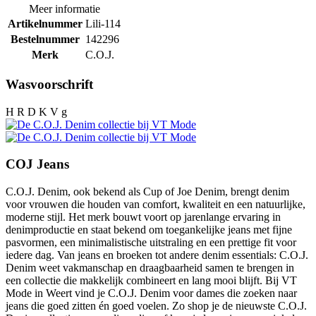
Meer informatie
Artikelnummer
Lili-114
Bestelnummer
142296
Merk
C.O.J.
Wasvoorschrift
H R D K V g
COJ Jeans
C.O.J. Denim, ook bekend als Cup of Joe Denim, brengt denim
voor vrouwen die houden van comfort, kwaliteit en een natuurlijke,
moderne stijl. Het merk bouwt voort op jarenlange ervaring in
denimproductie en staat bekend om toegankelijke jeans met fijne
pasvormen, een minimalistische uitstraling en een prettige fit voor
iedere dag. Van jeans en broeken tot andere denim essentials: C.O.J.
Denim weet vakmanschap en draagbaarheid samen te brengen in
een collectie die makkelijk combineert en lang mooi blijft. Bij VT
Mode in Weert vind je C.O.J. Denim voor dames die zoeken naar
jeans die goed zitten én goed voelen. Zo shop je de nieuwste C.O.J.