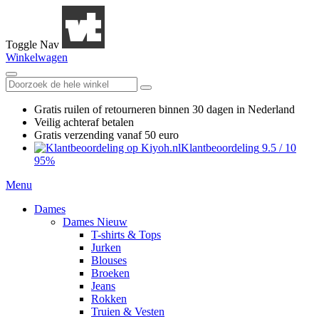
Toggle Nav
Winkelwagen
Gratis ruilen
of retourneren
binnen 30 dagen in Nederland
Veilig achteraf betalen
Gratis verzending
vanaf 50 euro
Klantbeoordeling
9.5
/
10
95%
Menu
Dames
Dames Nieuw
T-shirts & Tops
Jurken
Blouses
Broeken
Jeans
Rokken
Truien & Vesten