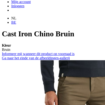
Mijn account
Inloggen
NL
BE
Cast Iron Chino Bruin
Kleur
Bruin
Informeer mij wanneer dit product op voorraad is
Ga naar het einde van de afbeeldingen-gallerij