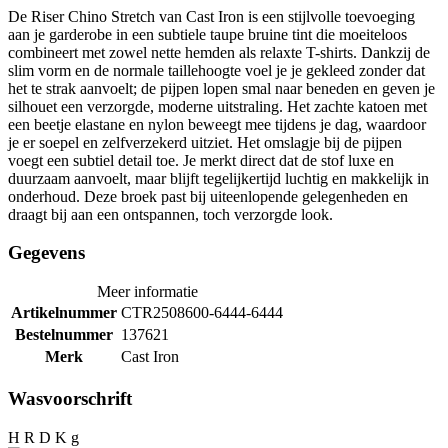
De Riser Chino Stretch van Cast Iron is een stijlvolle toevoeging
aan je garderobe in een subtiele taupe bruine tint die moeiteloos
combineert met zowel nette hemden als relaxte T-shirts. Dankzij de
slim vorm en de normale taillehoogte voel je je gekleed zonder dat
het te strak aanvoelt; de pijpen lopen smal naar beneden en geven je
silhouet een verzorgde, moderne uitstraling. Het zachte katoen met
een beetje elastane en nylon beweegt mee tijdens je dag, waardoor
je er soepel en zelfverzekerd uitziet. Het omslagje bij de pijpen
voegt een subtiel detail toe. Je merkt direct dat de stof luxe en
duurzaam aanvoelt, maar blijft tegelijkertijd luchtig en makkelijk in
onderhoud. Deze broek past bij uiteenlopende gelegenheden en
draagt bij aan een ontspannen, toch verzorgde look.
Gegevens
Meer informatie
Artikelnummer
CTR2508600-6444-6444
Bestelnummer
137621
Merk
Cast Iron
Wasvoorschrift
H R D K g