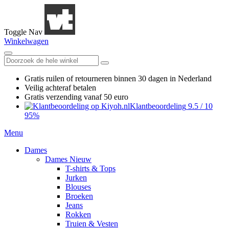
Toggle Nav
Winkelwagen
Gratis ruilen
of retourneren
binnen 30 dagen in Nederland
Veilig achteraf betalen
Gratis verzending
vanaf 50 euro
Klantbeoordeling
9.5
/
10
95%
Menu
Dames
Dames Nieuw
T-shirts & Tops
Jurken
Blouses
Broeken
Jeans
Rokken
Truien & Vesten