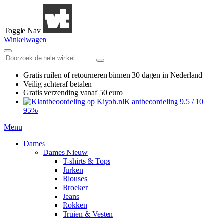
Toggle Nav
Winkelwagen
Gratis ruilen
of retourneren
binnen 30 dagen in Nederland
Veilig achteraf betalen
Gratis verzending
vanaf 50 euro
Klantbeoordeling
9.5
/
10
95%
Menu
Dames
Dames Nieuw
T-shirts & Tops
Jurken
Blouses
Broeken
Jeans
Rokken
Truien & Vesten