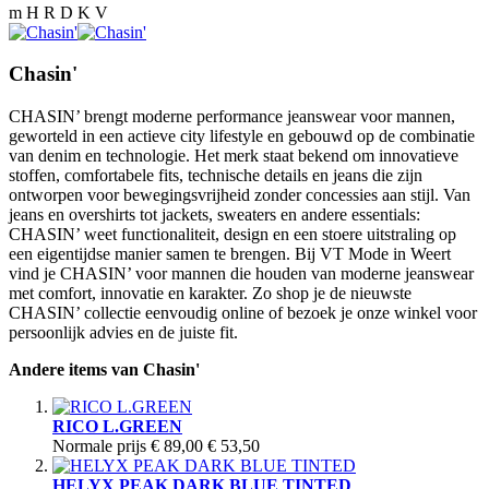
m H R D K V
Chasin'
CHASIN’ brengt moderne performance jeanswear voor mannen,
geworteld in een actieve city lifestyle en gebouwd op de combinatie
van denim en technologie. Het merk staat bekend om innovatieve
stoffen, comfortabele fits, technische details en jeans die zijn
ontworpen voor bewegingsvrijheid zonder concessies aan stijl. Van
jeans en overshirts tot jackets, sweaters en andere essentials:
CHASIN’ weet functionaliteit, design en een stoere uitstraling op
een eigentijdse manier samen te brengen. Bij VT Mode in Weert
vind je CHASIN’ voor mannen die houden van moderne jeanswear
met comfort, innovatie en karakter. Zo shop je de nieuwste
CHASIN’ collectie eenvoudig online of bezoek je onze winkel voor
persoonlijk advies en de juiste fit.
Andere items van Chasin'
RICO L.GREEN
Normale prijs
€ 89,00
€ 53,50
HELYX PEAK DARK BLUE TINTED