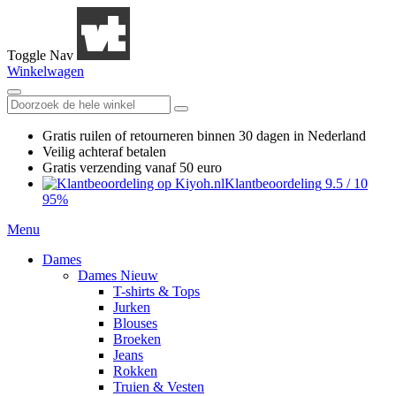
Toggle Nav
Winkelwagen
Gratis ruilen
of retourneren
binnen 30 dagen in Nederland
Veilig achteraf betalen
Gratis verzending
vanaf 50 euro
Klantbeoordeling
9.5
/
10
95%
Menu
Dames
Dames Nieuw
T-shirts & Tops
Jurken
Blouses
Broeken
Jeans
Rokken
Truien & Vesten