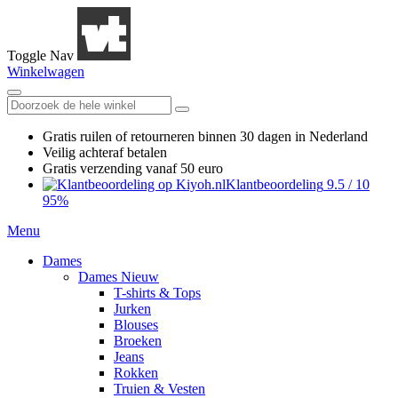
Toggle Nav
Winkelwagen
Gratis ruilen
of retourneren
binnen 30 dagen in Nederland
Veilig achteraf betalen
Gratis verzending
vanaf 50 euro
Klantbeoordeling
9.5
/
10
95%
Menu
Dames
Dames Nieuw
T-shirts & Tops
Jurken
Blouses
Broeken
Jeans
Rokken
Truien & Vesten