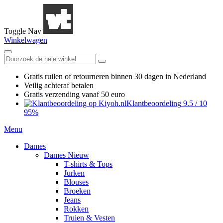
Toggle Nav
Winkelwagen
Gratis ruilen
of retourneren
binnen 30 dagen in Nederland
Veilig achteraf betalen
Gratis verzending
vanaf 50 euro
Klantbeoordeling
9.5
/
10
95%
Menu
Dames
Dames Nieuw
T-shirts & Tops
Jurken
Blouses
Broeken
Jeans
Rokken
Truien & Vesten