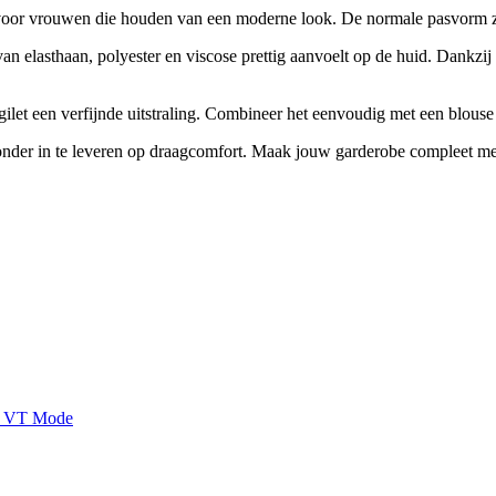
n voor vrouwen die houden van een moderne look. De normale pasvorm zo
van elasthaan, polyester en viscose prettig aanvoelt op de huid. Dankzij d
et een verfijnde uitstraling. Combineer het eenvoudig met een blouse of
zonder in te leveren op draagcomfort. Maak jouw garderobe compleet met 