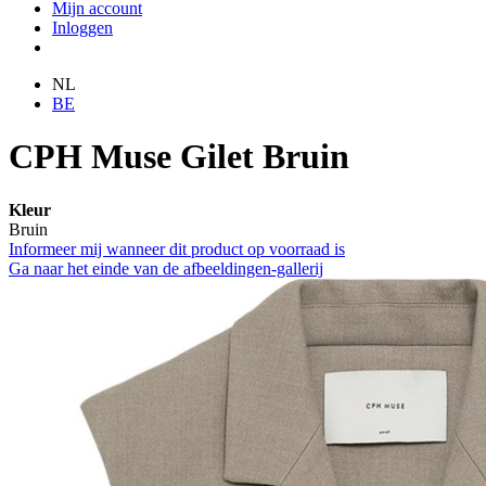
Mijn account
Inloggen
NL
BE
CPH Muse Gilet Bruin
Kleur
Bruin
Informeer mij wanneer dit product op voorraad is
Ga naar het einde van de afbeeldingen-gallerij