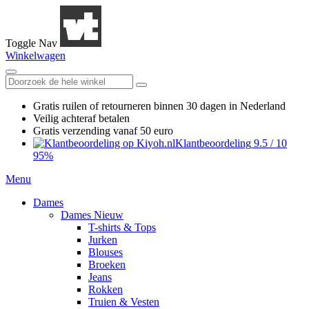
Toggle Nav
Winkelwagen
Gratis ruilen
of retourneren
binnen 30 dagen in Nederland
Veilig achteraf betalen
Gratis verzending
vanaf 50 euro
Klantbeoordeling
9.5
/
10
95%
Menu
Dames
Dames Nieuw
T-shirts & Tops
Jurken
Blouses
Broeken
Jeans
Rokken
Truien & Vesten