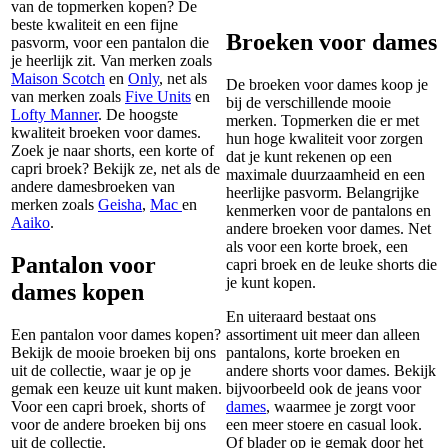
van de topmerken kopen? De
beste kwaliteit en een fijne
Broeken voor dames
pasvorm, voor een pantalon die
je heerlijk zit. Van merken zoals
Maison Scotch
en
Only
, net als
De broeken voor dames koop je
van merken zoals
Five Units
en
bij de verschillende mooie
Lofty Manner
. De hoogste
merken. Topmerken die er met
kwaliteit broeken voor dames.
hun hoge kwaliteit voor zorgen
Zoek je naar shorts, een korte of
dat je kunt rekenen op een
capri broek? Bekijk ze, net als de
maximale duurzaamheid en een
andere damesbroeken van
heerlijke pasvorm. Belangrijke
merken zoals
Geisha
,
Mac
en
kenmerken voor de pantalons en
Aaiko
.
andere broeken voor dames. Net
als voor een korte broek, een
Pantalon voor
capri broek en de leuke shorts die
je kunt kopen.
dames kopen
En uiteraard bestaat ons
Een pantalon voor dames kopen?
assortiment uit meer dan alleen
Bekijk de mooie broeken bij ons
pantalons, korte broeken en
uit de collectie, waar je op je
andere shorts voor dames. Bekijk
gemak een keuze uit kunt maken.
bijvoorbeeld ook de jeans voor
Voor een capri broek, shorts of
dames
, waarmee je zorgt voor
voor de andere broeken bij ons
een meer stoere en casual look.
uit de collectie.
Of blader op je gemak door het