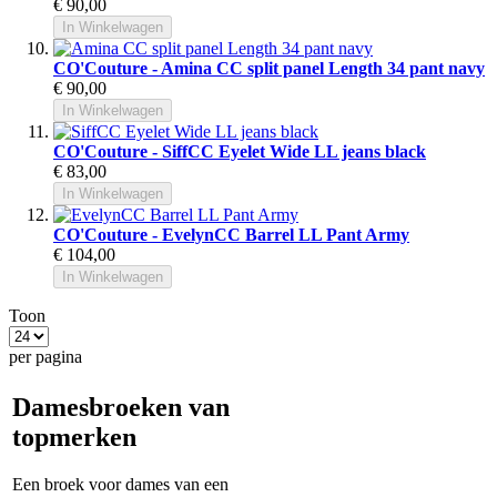
€ 90,00
In Winkelwagen
CO'Couture - Amina CC split panel Length 34 pant navy
€ 90,00
In Winkelwagen
CO'Couture - SiffCC Eyelet Wide LL jeans black
€ 83,00
In Winkelwagen
CO'Couture - EvelynCC Barrel LL Pant Army
€ 104,00
In Winkelwagen
Toon
per pagina
Damesbroeken van
topmerken
Een broek voor dames van een