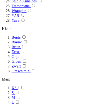
Studio Anneloes
Tramontana
Wrangler
YAS
Yaya
Kleur
Beige
Blauw
Bruin
Ecru
Grijs
Groen
Zwart
Off white X
Maat
XS
S
M
L