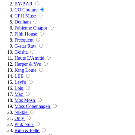
BY-BAR
CO'Couture
CPH Muse
Denham
Fabienne Chapot
Fifth House
Freequent
G-star Raw
Geisha
Haute L'Amitié
Harper & Yve
King Louie
LEE
Levi's
Lois
Mac
Mos Mosh
Moss Copenhagen
Nikkie
Only
Pink Noir
Rino & Pelle