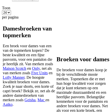
Toon
per pagina
Damesbroeken van
topmerken
Een broek voor dames van een
van de topmerken kopen? De
beste kwaliteit en een fijne
Broeken voor dames
pasvorm, voor een pantalon die
je heerlijk zit. Van merken zoals
Maison Scotch
en
Only
, net als
De broeken voor dames koop je
van merken zoals
Five Units
en
bij de verschillende mooie
Lofty Manner
. De hoogste
merken. Topmerken die er met
kwaliteit broeken voor dames.
hun hoge kwaliteit voor zorgen
Zoek je naar shorts, een korte of
dat je kunt rekenen op een
capri broek? Bekijk ze, net als de
maximale duurzaamheid en een
andere damesbroeken van
heerlijke pasvorm. Belangrijke
merken zoals
Geisha
,
Mac
en
kenmerken voor de pantalons en
Aaiko
.
andere broeken voor dames. Net
als voor een korte broek, een