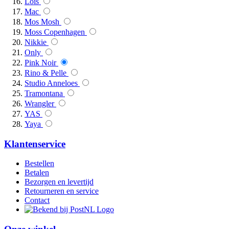
Lois
Mac
Mos Mosh
Moss Copenhagen
Nikkie
Only
Pink Noir
Rino & Pelle
Studio Anneloes
Tramontana
Wrangler
YAS
Yaya
Klantenservice
Bestellen
Betalen
Bezorgen en levertijd
Retourneren en service
Contact