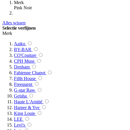
Merk
Pink Noir
Alles wissen
Selectie verfijnen
Merk
Aaiko
BY-BAR
CO'Couture
CPH Muse
Denham
Fabienne Chapot
Fifth House
Freequent
G-star Raw
Geisha
Haute L'Amitié
Harper & Yve
King Louie
LEE
Levi's