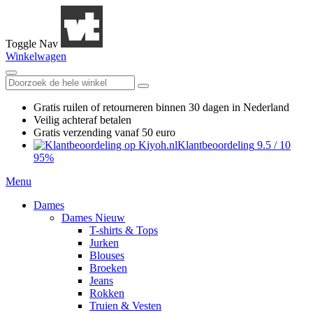
Toggle Nav
Winkelwagen
Gratis ruilen
of retourneren
binnen 30 dagen in Nederland
Veilig achteraf betalen
Gratis verzending
vanaf 50 euro
Klantbeoordeling
9.5
/
10
95%
Menu
Dames
Dames Nieuw
T-shirts & Tops
Jurken
Blouses
Broeken
Jeans
Rokken
Truien & Vesten