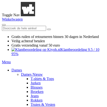
Toggle Nav
Winkelwagen
Gratis ruilen
of retourneren
binnen 30 dagen in Nederland
Veilig achteraf betalen
Gratis verzending
vanaf 50 euro
Klantbeoordeling
9.5
/
10
95%
Menu
Dames
Dames Nieuw
T-shirts & Tops
Jurken
Blouses
Broeken
Jeans
Rokken
Truien & Vesten