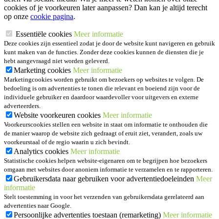
cookies of je voorkeuren later aanpassen? Dan kan je altijd terecht
op onze
cookie pagina
.
Essentiële cookies
Meer informatie
Deze cookies zijn essentieel zodat je door de website kunt navigeren en gebruik
kunt maken van de functies. Zonder deze cookies kunnen de diensten die je
hebt aangevraagd niet worden geleverd.
Marketing cookies
Meer informatie
Marketingcookies worden gebruikt om bezoekers op websites te volgen. De
bedoeling is om advertenties te tonen die relevant en boeiend zijn voor de
individuele gebruiker en daardoor waardevoller voor uitgevers en externe
adverteerders.
Website voorkeuren cookies
Meer informatie
Voorkeurscookies stellen een website in staat om informatie te onthouden die
de manier waarop de website zich gedraagt of eruit ziet, verandert, zoals uw
voorkeurstaal of de regio waarin u zich bevindt.
Analytics cookies
Meer informatie
Statistische cookies helpen website-eigenaren om te begrijpen hoe bezoekers
omgaan met websites door anoniem informatie te verzamelen en te rapporteren.
Gebruikersdata naar gebruiken voor advertentiedoeleinden
Meer
informatie
Stelt toestemming in voor het verzenden van gebruikersdata gerelateerd aan
advertenties naar Google.
Persoonlijke advertenties toestaan (remarketing)
Meer informatie