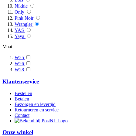
Nikkie
Only
Pink Noir
Wrangler
YAS
Yaya
Maat
W25
W26
W28
Klantenservice
Bestellen
Betalen
Bezorgen en levertijd
Retourneren en service
Contact
Onze winkel