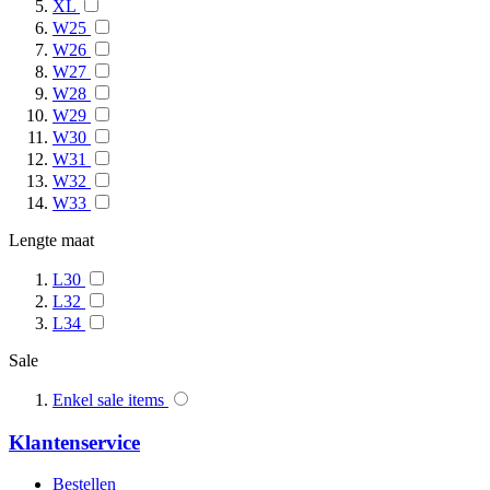
XL
W25
W26
W27
W28
W29
W30
W31
W32
W33
Lengte maat
L30
L32
L34
Sale
Enkel sale items
Klantenservice
Bestellen