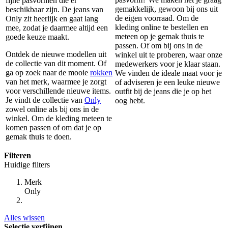
fijne pasvormen die er
gemakkelijk, gewoon bij ons uit
beschikbaar zijn. De jeans van
de eigen voorraad. Om de
Only zit heerlijk en gaat lang
kleding online te bestellen en
mee, zodat je daarmee altijd een
meteen op je gemak thuis te
goede keuze maakt.
passen. Of om bij ons in de
Ontdek de nieuwe modellen uit
winkel uit te proberen, waar onze
de collectie van dit moment. Of
medewerkers voor je klaar staan.
ga op zoek naar de mooie
rokken
We vinden de ideale maat voor je
van het merk, waarmee je zorgt
of adviseren je een leuke nieuwe
voor verschillende nieuwe items.
outfit bij de jeans die je op het
Je vindt de collectie van
Only
oog hebt.
zowel online als bij ons in de
winkel. Om de kleding meteen te
komen passen of om dat je op
gemak thuis te doen.
Filteren
Huidige filters
Merk
Only
Alles wissen
Selectie verfijnen