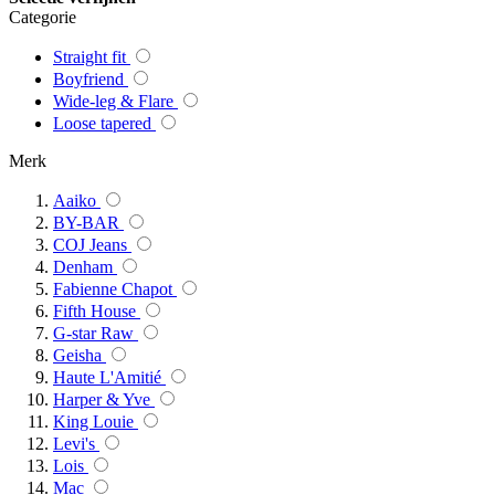
Categorie
Straight fit
Boyfriend
Wide-leg & Flare
Loose tapered
Merk
Aaiko
BY-BAR
COJ Jeans
Denham
Fabienne Chapot
Fifth House
G-star Raw
Geisha
Haute L'Amitié
Harper & Yve
King Louie
Levi's
Lois
Mac