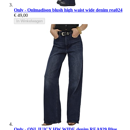
Only - Onlmadison blush high waist wide denim rea024
€ 49,00
In Winkelwagen
Only - ONLJUICY HW WIDE denim REA929 Blue