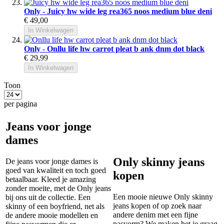
Only - Juicy hw wide leg rea365 noos medium blue deni
€ 49,00
In Winkelwagen
Only - Onllu life hw carrot pleat b ank dnm dot black
€ 29,99
In Winkelwagen
Toon
per pagina
Jeans voor jonge
dames
Only skinny jeans
De jeans voor jonge dames is
goed van kwaliteit en toch goed
kopen
betaalbaar. Kleed je amazing
zonder moeite, met de Only jeans
Een mooie nieuwe Only skinny
bij ons uit de collectie. Een
jeans kopen of op zoek naar
skinny of een boyfriend, net als
andere denim met een fijne
de andere mooie modellen en
pasvorm? We maken het je graag