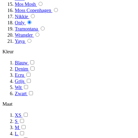
Mos Mosh
Moss Copenhagen
Nikkie
Only
Tramontana
Wrangler
Yaya
Kleur
Blauw
Denim
Ecru
Grijs
Wit
Zwart
Maat
XS
S
M
L