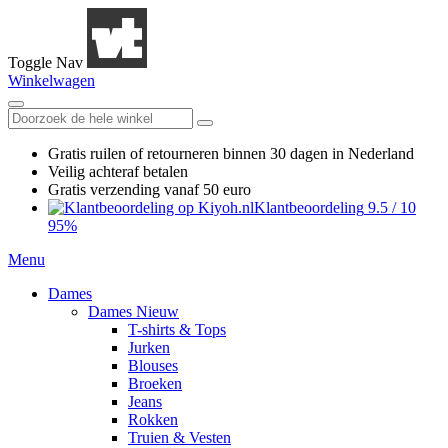
Toggle Nav
Winkelwagen
Gratis ruilen
of retourneren
binnen 30 dagen in Nederland
Veilig achteraf betalen
Gratis verzending
vanaf 50 euro
Klantbeoordeling
9.5
/
10
95%
Menu
Dames
Dames Nieuw
T-shirts & Tops
Jurken
Blouses
Broeken
Jeans
Rokken
Truien & Vesten